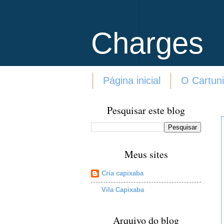
Charges
Página inicial
O Cartuni
Pesquisar este blog
Meus sites
Cria capixaba
Vila Capixaba
Arquivo do blog