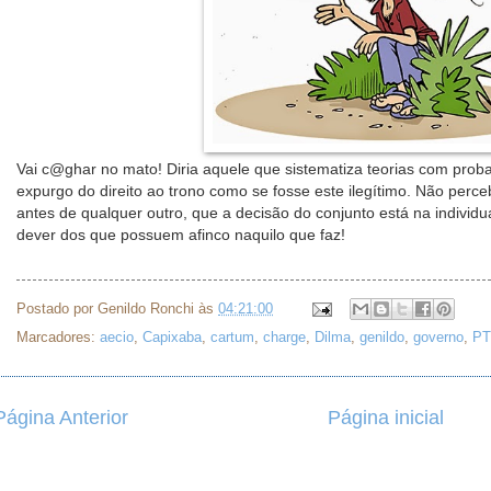
Vai c@ghar no mato! Diria aquele que sistematiza teorias com prob
expurgo do direito ao trono como se fosse este ilegítimo. Não perc
antes de qualquer outro, que a decisão do conjunto está na individ
dever dos que possuem afinco naquilo que faz!
Postado por
Genildo Ronchi
às
04:21:00
Marcadores:
aecio
,
Capixaba
,
cartum
,
charge
,
Dilma
,
genildo
,
governo
,
PT
Página Anterior
Página inicial