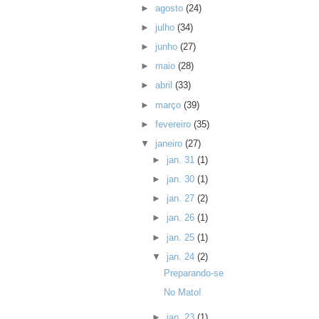
►
agosto
(24)
►
julho
(34)
►
junho
(27)
►
maio
(28)
►
abril
(33)
►
março
(39)
►
fevereiro
(35)
▼
janeiro
(27)
►
jan. 31
(1)
►
jan. 30
(1)
►
jan. 27
(2)
►
jan. 26
(1)
►
jan. 25
(1)
▼
jan. 24
(2)
Preparando-se
No Mato!
►
jan. 23
(1)