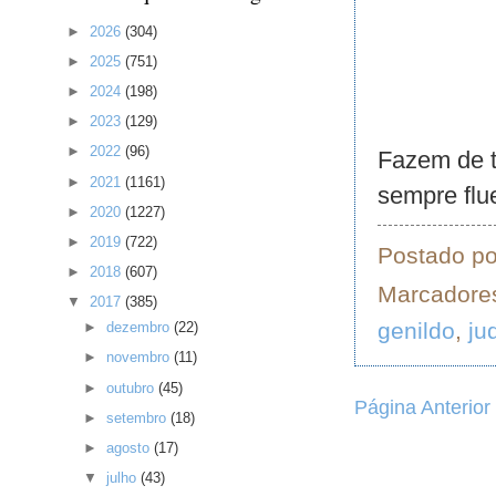
►
2026
(304)
►
2025
(751)
►
2024
(198)
►
2023
(129)
►
2022
(96)
Fazem de t
►
2021
(1161)
sempre flu
►
2020
(1227)
►
2019
(722)
Postado p
►
2018
(607)
Marcadore
▼
2017
(385)
genildo
,
ju
►
dezembro
(22)
►
novembro
(11)
►
outubro
(45)
Página Anterior
►
setembro
(18)
►
agosto
(17)
▼
julho
(43)