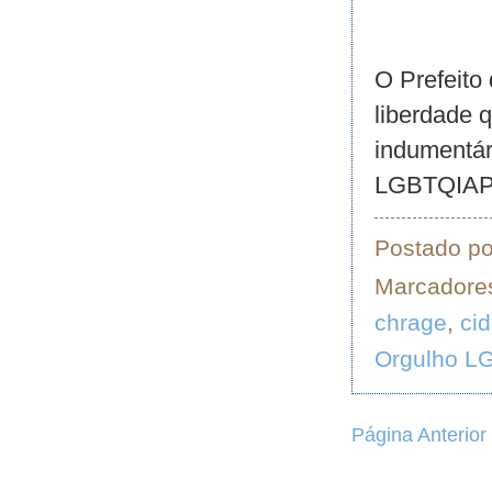
O
Prefeito
liberdade 
indumentá
LGBTQIAPN
Postado p
Marcadore
chrage
,
ci
Orgulho L
Página Anterior