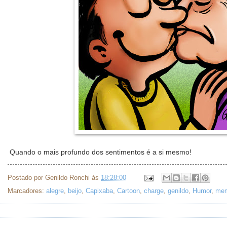
Quando o mais profundo dos sentimentos é a si mesmo!
Postado por
Genildo Ronchi
às
18:28:00
Marcadores:
alegre
,
beijo
,
Capixaba
,
Cartoon
,
charge
,
genildo
,
Humor
,
mem