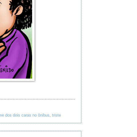
e dos dois caras no ônibus
,
triste