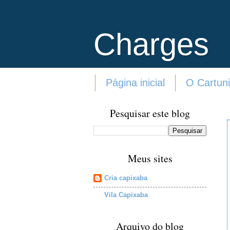
Charges
Página inicial
O Cartuni
Pesquisar este blog
Meus sites
Cria capixaba
Vila Capixaba
Arquivo do blog