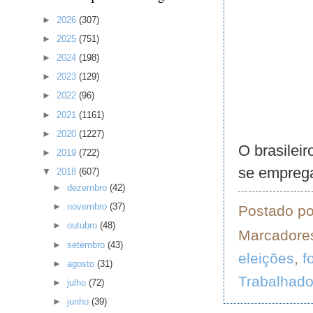
►
2026
(307)
►
2025
(751)
►
2024
(198)
►
2023
(129)
►
2022
(96)
►
2021
(1161)
►
2020
(1227)
O brasileir
►
2019
(722)
se emprega
▼
2018
(607)
►
dezembro
(42)
►
novembro
(37)
Postado p
►
outubro
(48)
Marcadore
►
setembro
(43)
eleições
,
f
►
agosto
(31)
Trabalhado
►
julho
(72)
►
junho
(39)