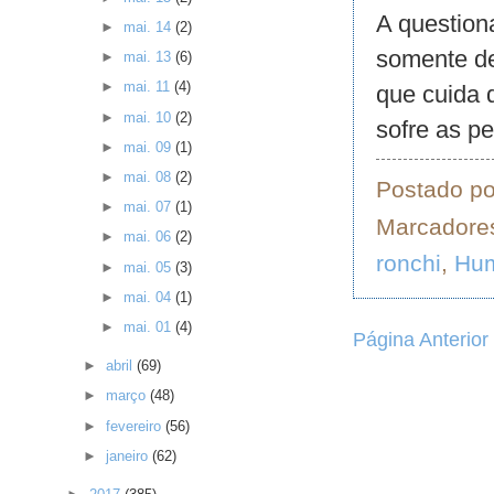
A question
►
mai. 14
(2)
somente de
►
mai. 13
(6)
►
mai. 11
(4)
que cuida d
►
mai. 10
(2)
sofre as p
►
mai. 09
(1)
►
mai. 08
(2)
Postado p
►
mai. 07
(1)
Marcadore
►
mai. 06
(2)
ronchi
,
Hu
►
mai. 05
(3)
►
mai. 04
(1)
►
mai. 01
(4)
Página Anterior
►
abril
(69)
►
março
(48)
►
fevereiro
(56)
►
janeiro
(62)