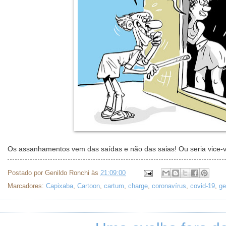
Os assanhamentos vem das saídas e não das saias! Ou seria vice-v
Postado por
Genildo Ronchi
às
21:09:00
Marcadores:
Capixaba
,
Cartoon
,
cartum
,
charge
,
coronavírus
,
covid-19
,
ge