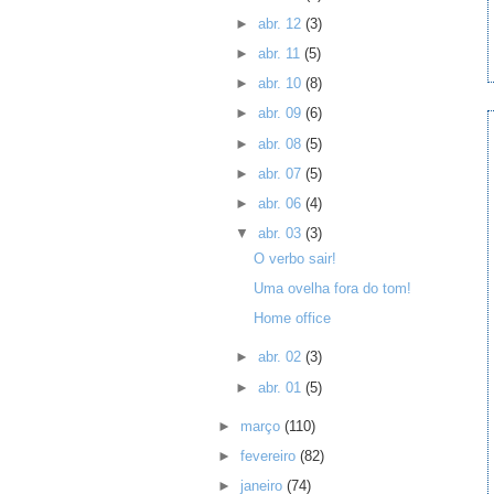
►
abr. 12
(3)
►
abr. 11
(5)
►
abr. 10
(8)
►
abr. 09
(6)
►
abr. 08
(5)
►
abr. 07
(5)
►
abr. 06
(4)
▼
abr. 03
(3)
O verbo sair!
Uma ovelha fora do tom!
Home office
►
abr. 02
(3)
►
abr. 01
(5)
►
março
(110)
►
fevereiro
(82)
►
janeiro
(74)