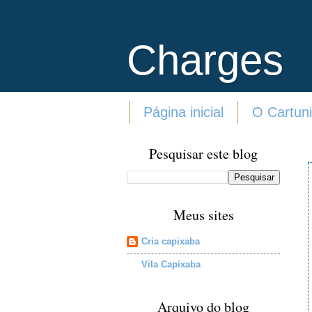
Charges
Página inicial
O Cartuni
Pesquisar este blog
Meus sites
Cria capixaba
Vila Capixaba
Arquivo do blog