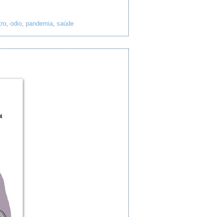
tro
,
odio
,
pandemia
,
saúde