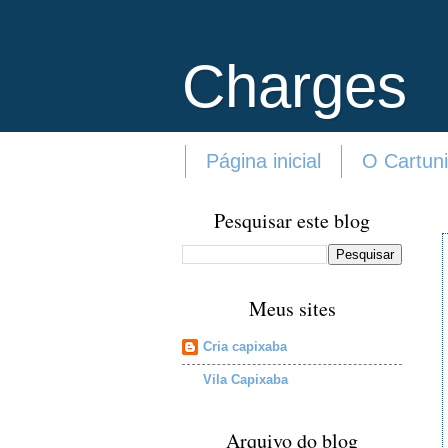
Charges
Página inicial
O Cartuni
Pesquisar este blog
Meus sites
Cria capixaba
Vila Capixaba
Arquivo do blog