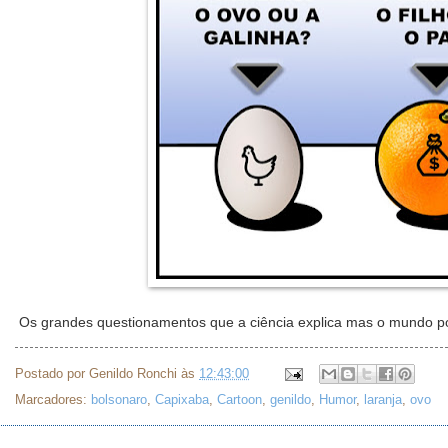
Os grandes questionamentos que a ciência explica mas o mundo polí
Postado por
Genildo Ronchi
às
12:43:00
Marcadores:
bolsonaro
,
Capixaba
,
Cartoon
,
genildo
,
Humor
,
laranja
,
ovo