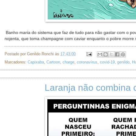
Banho maria do sistema que faz de tudo para não gastar com o povo
nojenta, que toma champagne com caviar enquanto o pobre morre s
Postado por
Genildo Ronchi
às
17:43:00
Marcadores:
Capixaba
,
Cartoon
,
charge
,
coronavírus
,
covid-19
,
genildo
,
H
Laranja não combina 