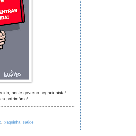
ecido, neste governo negacionista!
seu patrimônio!
o
,
plaquinha
,
saúde