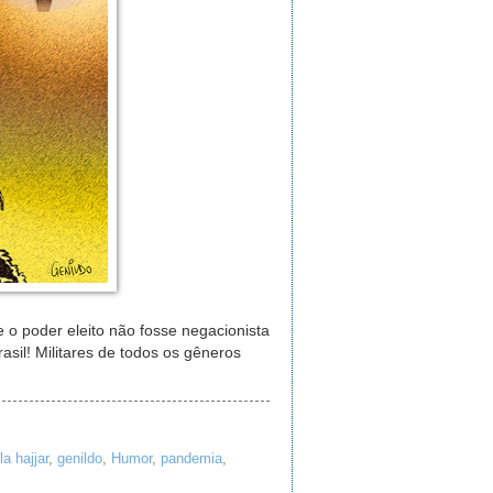
 o poder eleito não fosse negacionista
asil! Militares de todos os gêneros
la hajjar
,
genildo
,
Humor
,
pandemia
,