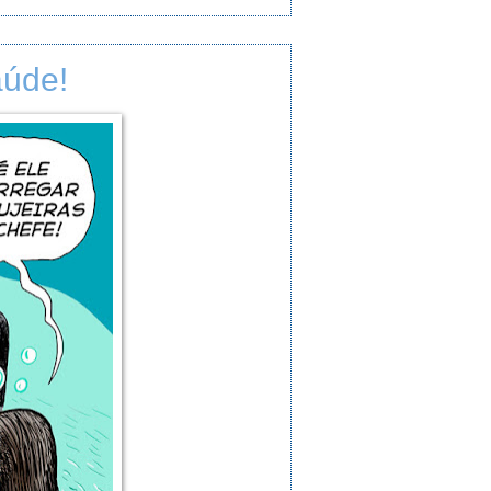
aúde!