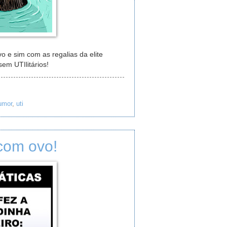
 e sim com as regalias da elite
em UTIlitários!
umor
,
uti
com ovo!