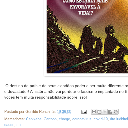
O destino do país e de seus cidadãos poderia ser muito diferente se
e devastador! A história não vai perdoar o fascismo implantado no Br
vocês tem muita responsabilidade sobre isso!
Postado por
Genildo Ronchi
às
19:36:00
Marcadores:
Capixaba
,
Cartoon
,
charge
,
coronavirus
,
covid-19
,
dra ludhimi
saude
,
sus