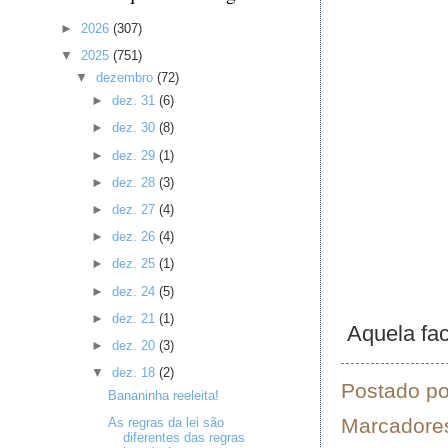
►
2026
(307)
▼
2025
(751)
▼
dezembro
(72)
►
dez. 31
(6)
►
dez. 30
(8)
►
dez. 29
(1)
►
dez. 28
(3)
►
dez. 27
(4)
►
dez. 26
(4)
►
dez. 25
(1)
►
dez. 24
(5)
►
dez. 21
(1)
Aquela fac
►
dez. 20
(3)
▼
dez. 18
(2)
Postado p
Bananinha reeleita!
Marcadore
As regras da lei são
diferentes das regras