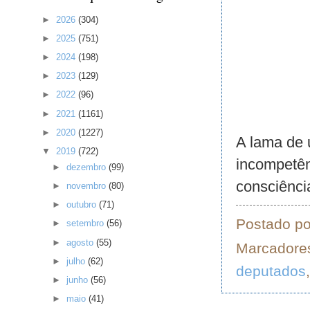
►
2026
(304)
►
2025
(751)
►
2024
(198)
►
2023
(129)
►
2022
(96)
►
2021
(1161)
►
2020
(1227)
A lama de 
▼
2019
(722)
incompetên
►
dezembro
(99)
consciênci
►
novembro
(80)
►
outubro
(71)
Postado p
►
setembro
(56)
►
agosto
(55)
Marcadore
►
julho
(62)
deputados
►
junho
(56)
►
maio
(41)