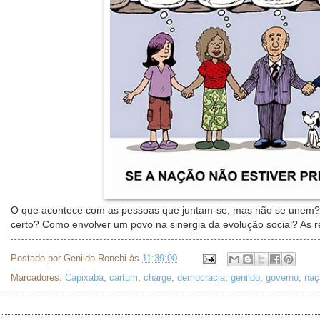
O que acontece com as pessoas que juntam-se, mas não se unem? O
certo? Como envolver um povo na sinergia da evolução social? As r
Postado por
Genildo Ronchi
às
11:39:00
Marcadores:
Capixaba
,
cartum
,
charge
,
democracia
,
genildo
,
governo
,
naç