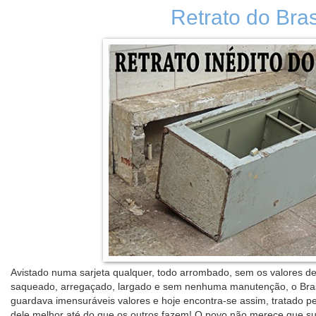
Retrato do Bras
Avistado numa sarjeta qualquer, todo arrombado, sem os valores de 
saqueado, arregaçado, largado e sem nenhuma manutenção, o Brasil
guardava imensuráveis valores e hoje encontra-se assim, tratado p
dele melhor até do que os outros fazem! O povo não merece que s