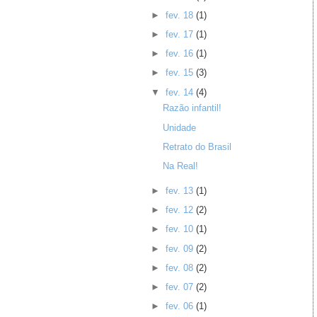
►
fev. 18
(1)
►
fev. 17
(1)
►
fev. 16
(1)
►
fev. 15
(3)
▼
fev. 14
(4)
Razão infantil!
Unidade
Retrato do Brasil
Na Real!
►
fev. 13
(1)
►
fev. 12
(2)
►
fev. 10
(1)
►
fev. 09
(2)
►
fev. 08
(2)
►
fev. 07
(2)
►
fev. 06
(1)