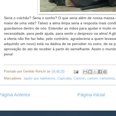
Seria o colchão? Seria o sonho? O que seria além de nossa massa c
maior de uma vida? Talvez a alma limpa seria a resposta mais cond
guardamos dentro de nós. Estender as mãos para ajudar é muito me
necessidade, para pedir ajuda, para sentir o desprezo na alma! A gl
a oferta não lhe faz falta, pelo contrário, agradeceria a quem levasse
adquirido um novo) está na dádiva de se perceber no outro, de se
aprovação do ato de receber à partir do semelhante. Assim o mundo
pena!
Postado por
Genildo Ronchi
às
04:46:00
Marcadores:
aquilo que rejeitamos
,
Capixaba
,
Cartoon
,
cartum
,
cartunista
Página Anterior
Página inicial