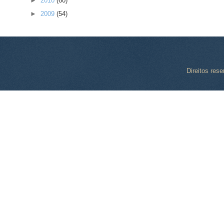
►
2010
(60)
►
2009
(54)
Direitos res