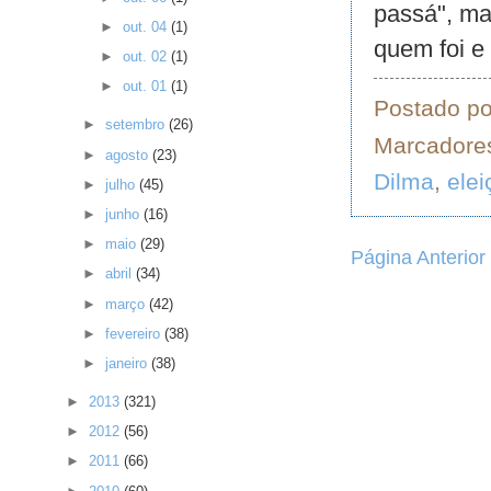
passá", ma
►
out. 04
(1)
quem foi e
►
out. 02
(1)
►
out. 01
(1)
Postado p
►
setembro
(26)
Marcadore
►
agosto
(23)
Dilma
,
ele
►
julho
(45)
►
junho
(16)
►
maio
(29)
Página Anterior
►
abril
(34)
►
março
(42)
►
fevereiro
(38)
►
janeiro
(38)
►
2013
(321)
►
2012
(56)
►
2011
(66)