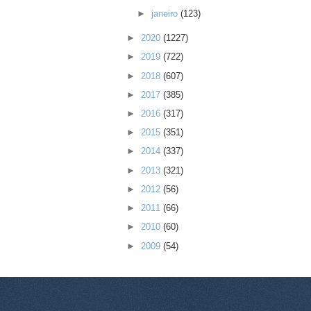
►
janeiro
(123)
►
2020
(1227)
►
2019
(722)
►
2018
(607)
►
2017
(385)
►
2016
(317)
►
2015
(351)
►
2014
(337)
►
2013
(321)
►
2012
(56)
►
2011
(66)
►
2010
(60)
►
2009
(54)