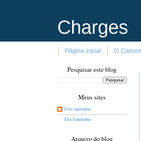
Charges
Página inicial
O Cartuni
Pesquisar este blog
Meus sites
Cria capixaba
Vila Capixaba
Arquivo do blog