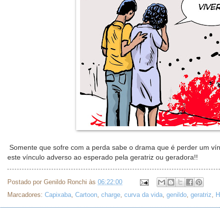
Somente que sofre com a perda sabe o drama que é perder um vínc
este vínculo adverso ao esperado pela geratriz ou geradora!!
Postado por
Genildo Ronchi
às
06:22:00
Marcadores:
Capixaba
,
Cartoon
,
charge
,
curva da vida
,
genildo
,
geratriz
,
H