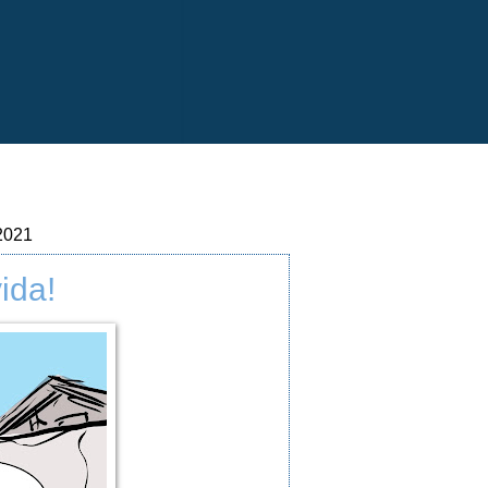
2021
ida!