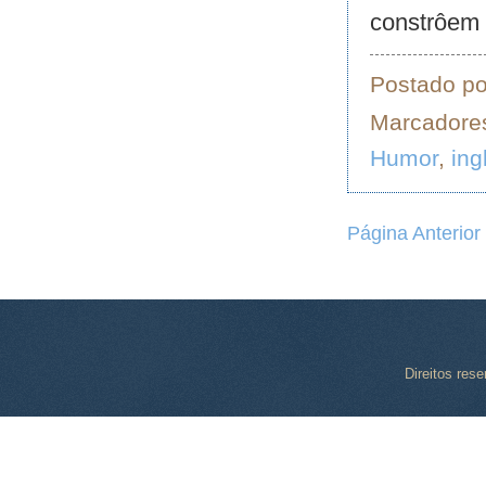
constrôem 
Postado p
Marcadore
Humor
,
ing
Página Anterior
Direitos res