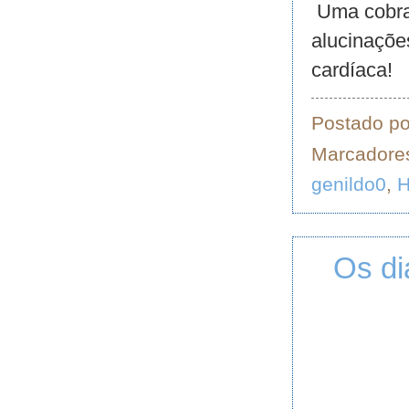
Uma cobra 
alucinaçõe
cardíaca!
Postado p
Marcadore
genildo0
,
H
Os di