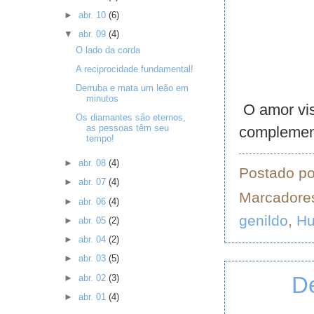
►
abr. 10
(6)
▼
abr. 09
(4)
O lado da corda
A reciprocidade fundamental!
Derruba e mata um leão em
minutos
O amor vis
Os diamantes são eternos,
as pessoas têm seu
complement
tempo!
►
abr. 08
(4)
Postado p
►
abr. 07
(4)
Marcadore
►
abr. 06
(4)
genildo
,
H
►
abr. 05
(2)
►
abr. 04
(2)
►
abr. 03
(5)
D
►
abr. 02
(3)
►
abr. 01
(4)