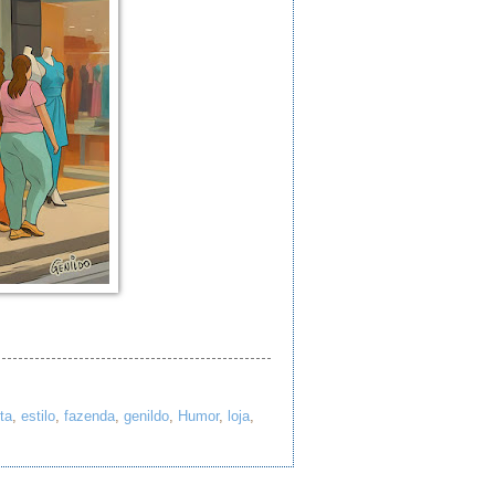
sta
,
estilo
,
fazenda
,
genildo
,
Humor
,
loja
,