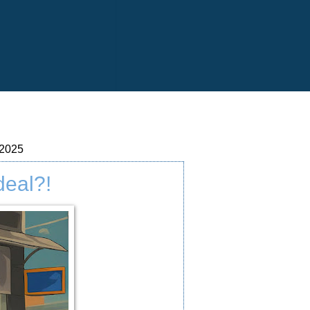
 2025
deal?!