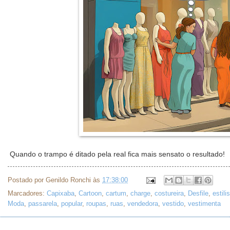
Quando o trampo é ditado pela real fica mais sensato o resultado!
Postado por
Genildo Ronchi
às
17:38:00
Marcadores:
Capixaba
,
Cartoon
,
cartum
,
charge
,
costureira
,
Desfile
,
estili
Moda
,
passarela
,
popular
,
roupas
,
ruas
,
vendedora
,
vestido
,
vestimenta