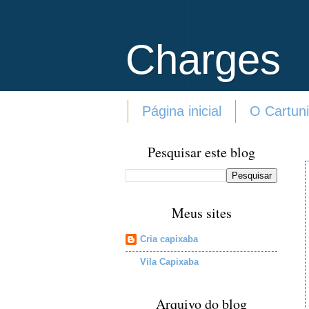
Charges
Página inicial
O Cartuni
Pesquisar este blog
Meus sites
Cria capixaba
Vila Capixaba
Arquivo do blog