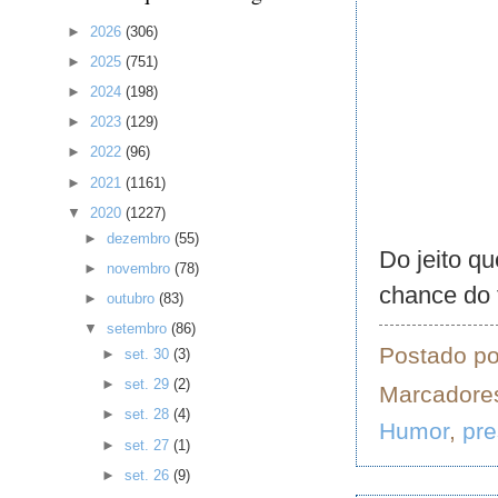
►
2026
(306)
►
2025
(751)
►
2024
(198)
►
2023
(129)
►
2022
(96)
►
2021
(1161)
▼
2020
(1227)
►
dezembro
(55)
Do jeito qu
►
novembro
(78)
chance do 
►
outubro
(83)
▼
setembro
(86)
Postado p
►
set. 30
(3)
►
set. 29
(2)
Marcadore
►
set. 28
(4)
Humor
,
pre
►
set. 27
(1)
►
set. 26
(9)