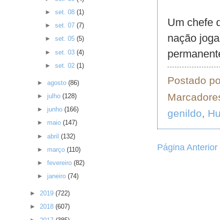
►
set. 08
(1)
Um chefe d
►
set. 07
(7)
nação joga 
►
set. 05
(5)
permanente
►
set. 03
(4)
►
set. 02
(1)
Postado p
►
agosto
(86)
Marcadore
►
julho
(128)
►
junho
(166)
genildo
,
H
►
maio
(147)
►
abril
(132)
Página Anterior
►
março
(110)
►
fevereiro
(82)
►
janeiro
(74)
►
2019
(722)
►
2018
(607)