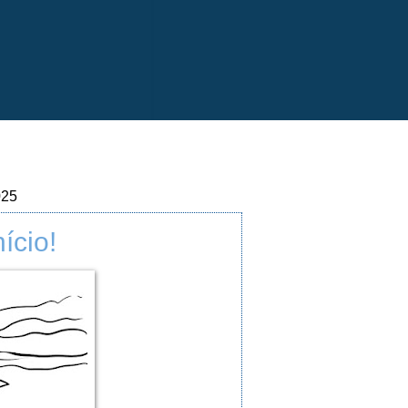
025
ício!