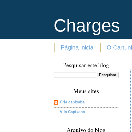
Charges
Página inicial
O Cartuni
Pesquisar este blog
Meus sites
Cria capixaba
Vila Capixaba
Arquivo do blog