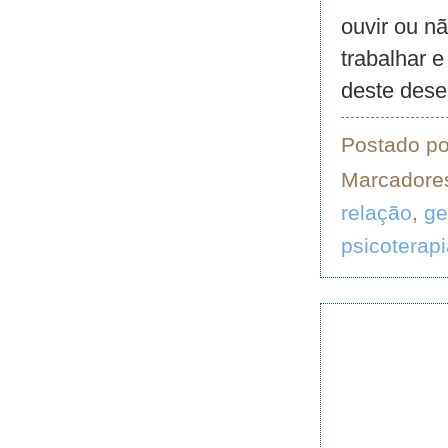
ouvir ou n
trabalhar e
deste dese
Postado p
Marcadore
relação
,
ge
psicoterap