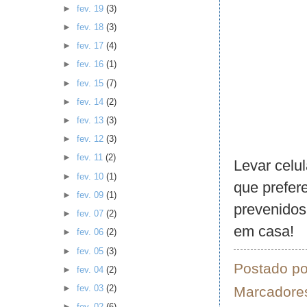
►
fev. 19
(3)
►
fev. 18
(3)
►
fev. 17
(4)
►
fev. 16
(1)
►
fev. 15
(7)
►
fev. 14
(2)
►
fev. 13
(3)
►
fev. 12
(3)
►
fev. 11
(2)
Levar celul
►
fev. 10
(1)
que prefer
►
fev. 09
(1)
prevenidos
►
fev. 07
(2)
em casa!
►
fev. 06
(2)
►
fev. 05
(3)
Postado p
►
fev. 04
(2)
►
fev. 03
(2)
Marcadore
►
fev. 02
(6)