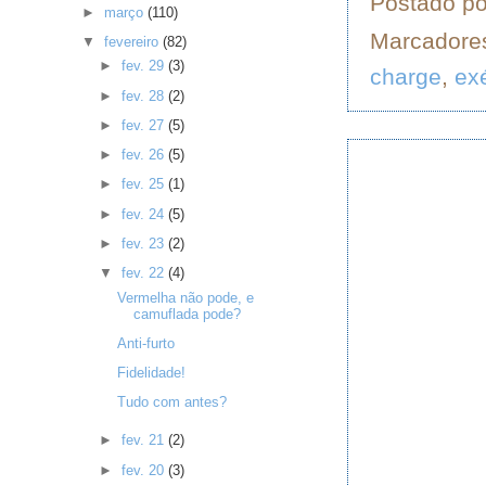
Postado p
►
março
(110)
Marcadore
▼
fevereiro
(82)
►
fev. 29
(3)
charge
,
exé
►
fev. 28
(2)
►
fev. 27
(5)
►
fev. 26
(5)
►
fev. 25
(1)
►
fev. 24
(5)
►
fev. 23
(2)
▼
fev. 22
(4)
Vermelha não pode, e
camuflada pode?
Anti-furto
Fidelidade!
Tudo com antes?
►
fev. 21
(2)
►
fev. 20
(3)