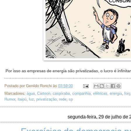
Por isso as empresas de energia são privatizadas, o lucro é infinita
Postado por
Genildo Ronchi
às
03:59:00
Marcadores:
água
,
Cartoon
,
caspixaba
,
companhia
,
elétricas
,
energia
,
for
Humor
,
itaipú
,
luz
,
privatização
,
rede
,
sp
segunda-feira, 29 de julho de