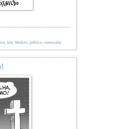
mor
,
lula
,
Maduro
,
política
,
venezuela
!