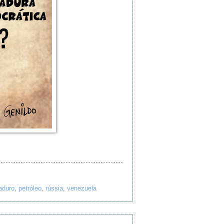
aduro
,
petróleo
,
rússia
,
venezuela