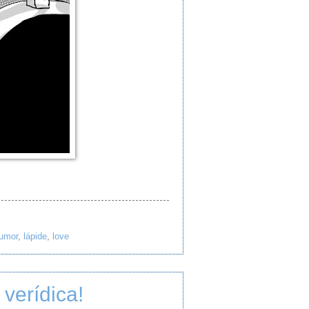
umor
,
lápide
,
love
verídica!