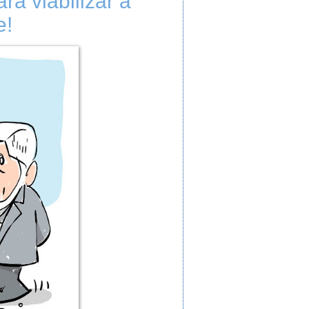
ra viabilizar a
e!