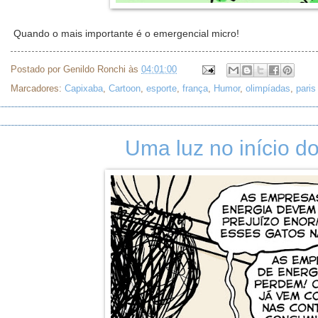
Quando o mais importante é o emergencial micro!
Postado por
Genildo Ronchi
às
04:01:00
Marcadores:
Capixaba
,
Cartoon
,
esporte
,
frança
,
Humor
,
olimpíadas
,
paris
Uma luz no início do