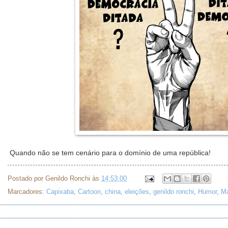
Quando não se tem cenário para o domínio de uma república!
Postado por
Genildo Ronchi
às
14:53:00
Marcadores:
Capixaba
,
Cartoon
,
china
,
eleições
,
genildo ronchi
,
Humor
,
M