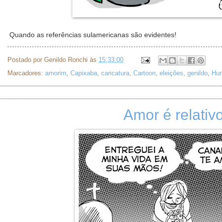
Quando as referências sulamericanas são evidentes!
Postado por
Genildo Ronchi
às
15:33:00
Marcadores:
amorim
,
Capixaba
,
caricatura
,
Cartoon
,
eleições
,
genildo
,
Hu
Amor é relativo