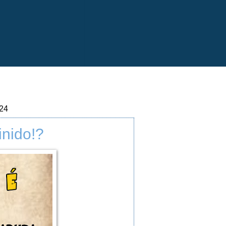
024
inido!?