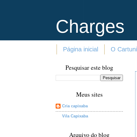
Charges
Página inicial
O Cartuni
Pesquisar este blog
Meus sites
Cria capixaba
Vila Capixaba
Arquivo do blog