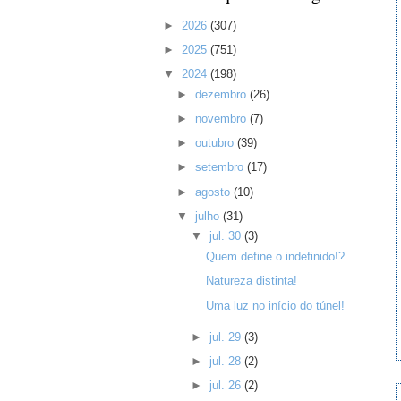
►
2026
(307)
►
2025
(751)
▼
2024
(198)
►
dezembro
(26)
►
novembro
(7)
►
outubro
(39)
►
setembro
(17)
►
agosto
(10)
▼
julho
(31)
▼
jul. 30
(3)
Quem define o indefinido!?
Natureza distinta!
Uma luz no início do túnel!
►
jul. 29
(3)
►
jul. 28
(2)
►
jul. 26
(2)