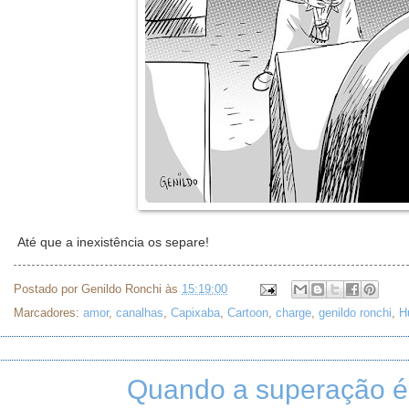
Até que a inexistência os separe!
Postado por
Genildo Ronchi
às
15:19:00
Marcadores:
amor
,
canalhas
,
Capixaba
,
Cartoon
,
charge
,
genildo ronchi
,
H
Quando a superação é 