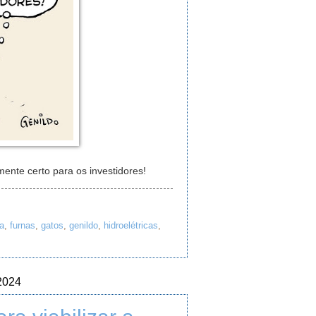
mente certo para os investidores!
ça
,
furnas
,
gatos
,
genildo
,
hidroelétricas
,
 2024