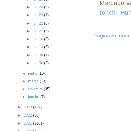
Marcadore
►
jul. 24
(3)
ronchi
,
Hu
►
jul. 23
(1)
►
jul. 22
(3)
►
jul. 21
(3)
Página Anterior
►
jul. 16
(3)
►
jul. 13
(2)
►
jul. 08
(1)
►
jul. 06
(2)
►
junho
(13)
►
março
(13)
►
fevereiro
(35)
►
janeiro
(7)
►
2023
(129)
►
2022
(96)
►
2021
(1161)