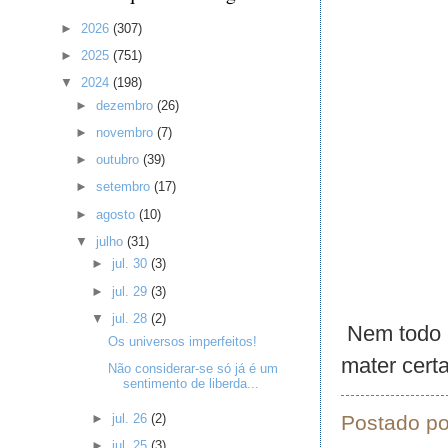
►
2026
(307)
►
2025
(751)
▼
2024
(198)
►
dezembro
(26)
►
novembro
(7)
►
outubro
(39)
►
setembro
(17)
►
agosto
(10)
▼
julho
(31)
►
jul. 30
(3)
►
jul. 29
(3)
▼
jul. 28
(2)
Nem todo u
Os universos imperfeitos!
mater cert
Não considerar-se só já é um
sentimento de liberda...
►
jul. 26
(2)
Postado p
►
jul. 25
(3)