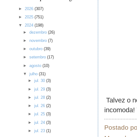
►
2026
(307)
►
2025
(751)
▼
2024
(198)
►
dezembro
(26)
►
novembro
(7)
►
outubro
(39)
►
setembro
(17)
►
agosto
(10)
▼
julho
(31)
►
jul. 30
(3)
►
jul. 29
(3)
►
jul. 28
(2)
Talvez o n
►
jul. 26
(2)
incomoda!
►
jul. 25
(3)
►
jul. 24
(3)
Postado p
►
jul. 23
(1)