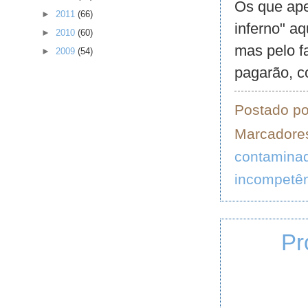
Os que ap
►
2011
(66)
inferno" a
►
2010
(60)
mas pelo f
►
2009
(54)
pagarão, c
Postado p
Marcadore
contamina
incompetê
Pr