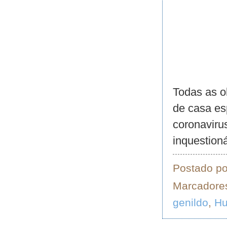
Todas as o
de casa es
coronaviru
inquestion
Postado p
Marcadore
genildo
,
H