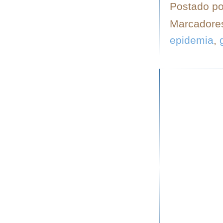
Postado p
Marcadore
epidemia
,