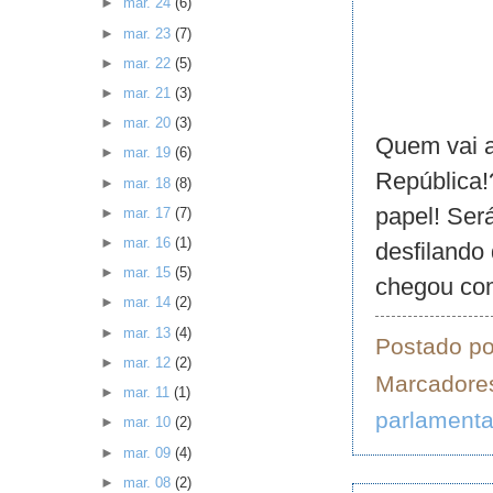
►
mar. 24
(6)
►
mar. 23
(7)
►
mar. 22
(5)
►
mar. 21
(3)
►
mar. 20
(3)
Quem vai a
►
mar. 19
(6)
República!
►
mar. 18
(8)
papel! Ser
►
mar. 17
(7)
►
mar. 16
(1)
desfilando
►
mar. 15
(5)
chegou com
►
mar. 14
(2)
►
mar. 13
(4)
Postado p
►
mar. 12
(2)
Marcadore
►
mar. 11
(1)
parlament
►
mar. 10
(2)
►
mar. 09
(4)
►
mar. 08
(2)