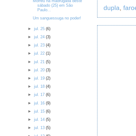
Morreu na madrugada deste
sábado (25) em São
dupla
,
faro
Paulo...
Um sanguessuga no poder!
►
jul. 25
(6)
►
jul. 24
(3)
►
jul. 23
(4)
►
jul. 22
(1)
►
jul. 21
(5)
►
jul. 20
(3)
►
jul. 19
(2)
►
jul. 18
(4)
►
jul. 17
(6)
►
jul. 16
(9)
►
jul. 15
(6)
►
jul. 14
(5)
►
jul. 13
(5)