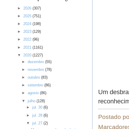
►
2026
(307)
►
2025
(751)
►
2024
(198)
►
2023
(129)
►
2022
(96)
►
2021
(1161)
▼
2020
(1227)
►
dezembro
(55)
►
novembro
(78)
►
outubro
(83)
►
setembro
(86)
Um desbrav
►
agosto
(86)
reconhecim
▼
julho
(128)
►
jul. 30
(6)
►
jul. 28
(6)
Postado p
▼
jul. 27
(2)
Marcadore