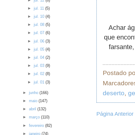
►
jul. 12
(6)
►
jul. 11
(5)
►
jul. 10
(4)
►
jul. 08
(5)
Achar águ
►
jul. 07
(6)
que encon
►
jul. 06
(3)
farsante
►
jul. 05
(4)
►
jul. 04
(2)
►
jul. 03
(9)
Postado p
►
jul. 02
(8)
Marcadore
►
jul. 01
(3)
deserto
,
ge
►
junho
(166)
►
maio
(147)
►
abril
(132)
Página Anterior
►
março
(110)
►
fevereiro
(82)
►
janeiro
(74)