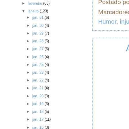
Postado p
►
fevereiro
(65)
Marcadore
▼
janeiro
(123)
►
jan. 31
(6)
Humor
,
inj
►
jan. 30
(4)
►
jan. 29
(7)
►
jan. 28
(5)
►
jan. 27
(3)
►
jan. 26
(4)
►
jan. 25
(4)
►
jan. 23
(4)
►
jan. 22
(4)
►
jan. 21
(4)
►
jan. 20
(3)
►
jan. 19
(3)
►
jan. 18
(5)
►
jan. 17
(11)
►
jan. 16
(3)