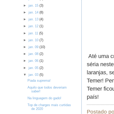
►
jan. 15
(3)
►
jan. 14
(8)
►
jan. 13
(4)
►
jan. 12
(1)
►
jan. 11
(5)
►
jan. 10
(7)
►
jan. 09
(10)
►
jan. 08
(2)
Até uma cr
►
jan. 06
(1)
séria nest
►
jan. 05
(2)
laranjas, s
▼
jan. 03
(5)
Temer! Pen
Piada suprema!
Aquilo que todos deveriam
Temer fico
saber!
país!
Na linguagem do gado!
Top de charges mais curtidas
de 2020
Postado p