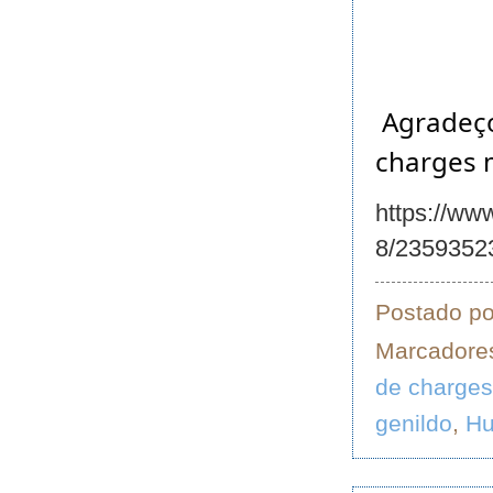
Agradeço 
charges 
https://ww
8/2359352
Postado p
Marcadore
de charges
genildo
,
H