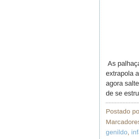
As palhaça
extrapola a
agora salt
de se estr
Postado p
Marcadore
genildo
,
inf