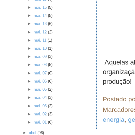
►
mai. 15
(5)
►
mai. 14
(5)
►
mai. 13
(6)
►
mai. 12
(2)
►
mai. 11
(1)
►
mai. 10
(1)
►
mai. 09
(3)
Aquelas ab
►
mai. 08
(5)
organizaçã
►
mai. 07
(6)
produção!
►
mai. 06
(6)
►
mai. 05
(2)
►
mai. 04
(3)
Postado p
►
mai. 03
(2)
Marcadore
►
mai. 02
(3)
energia
,
ge
►
mai. 01
(6)
►
abril
(96)