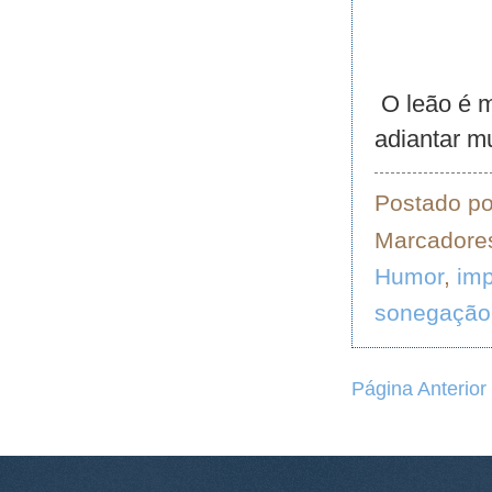
O leão é m
adiantar mu
Postado p
Marcadore
Humor
,
imp
sonegação
Página Anterior