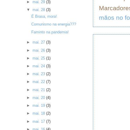
►
mai. 29
(3)
Marcadore
▼
mai. 28
(3)
mãos no f
É Brasa, mora!
Comunismo na energia???
Faminto na pandemia!
►
mai. 27
(3)
►
mai. 26
(3)
►
mai. 25
(1)
►
mai. 24
(3)
►
mai. 23
(2)
►
mai. 22
(7)
►
mai. 21
(2)
►
mai. 20
(4)
►
mai. 19
(3)
►
mai. 18
(2)
►
mai. 17
(7)
►
mai. 16
(4)