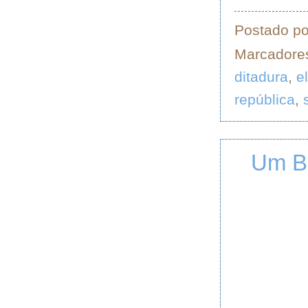
Postado p
Marcadore
ditadura
,
e
república
,
Um Br