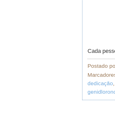
Cada pesso
Postado p
Marcadore
dedicação
genidloron