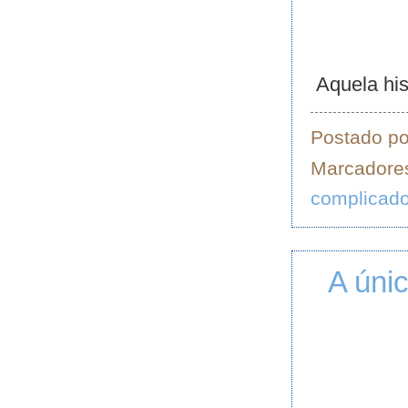
Aquela hist
Postado p
Marcadore
complicad
A únic