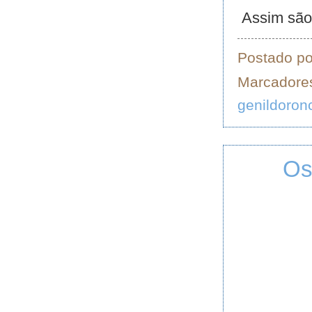
Assim são 
Postado p
Marcadore
genildoron
Os