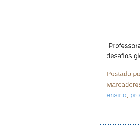
Professora
desafios gi
Postado p
Marcadore
ensino
,
pro