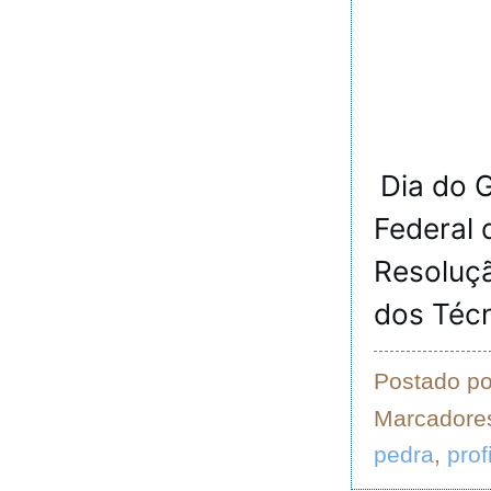
Dia do 
Federal 
Resoluçã
dos Técn
Postado p
Marcadore
pedra
,
prof