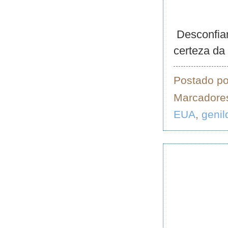
Desconfiar 
certeza da
Postado p
Marcadore
EUA
,
genil