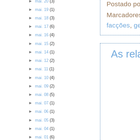
►
mai. 20
(3)
Postado p
►
mai. 19
(1)
Marcadore
►
mai. 18
(3)
facções
,
ge
►
mai. 17
(6)
►
mai. 16
(4)
►
mai. 15
(2)
As re
►
mai. 14
(1)
►
mai. 12
(2)
►
mai. 11
(1)
►
mai. 10
(4)
►
mai. 09
(2)
►
mai. 08
(5)
►
mai. 07
(1)
►
mai. 06
(1)
►
mai. 05
(3)
►
mai. 04
(1)
►
mai. 01
(6)