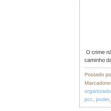
O crime nã
caminho da
Postado p
Marcadore
organizado
pcc
,
poder