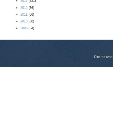
►
2013
(321)
►
2012
(56)
►
2011
(66)
►
2010
(60)
►
2009
(54)
Direitos res