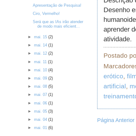
Descrição
Apresentação de Pesquisa!
Desenho e
Ciro, Vermelho!
humanoide 
Será que as IAs irão atender
de modo mais eficient...
aprender d
►
mai. 15
(2)
atividade.
►
mai. 14
(1)
►
mai. 12
(2)
Postado p
►
mai. 11
(1)
Marcadore
►
mai. 10
(4)
erótico
,
fil
►
mai. 09
(2)
artificial
,
m
►
mai. 08
(5)
►
mai. 07
(1)
treinament
►
mai. 06
(1)
►
mai. 05
(3)
Página Anterior
►
mai. 04
(1)
►
mai. 01
(6)