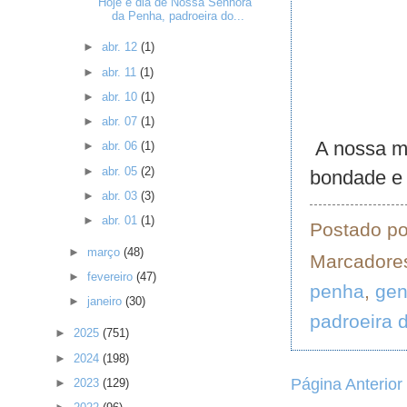
Hoje é dia de Nossa Senhora
da Penha, padroeira do...
►
abr. 12
(1)
►
abr. 11
(1)
►
abr. 10
(1)
►
abr. 07
(1)
A nossa mã
►
abr. 06
(1)
►
abr. 05
(2)
bondade e 
►
abr. 03
(3)
►
abr. 01
(1)
Postado p
►
março
(48)
Marcadore
►
fevereiro
(47)
penha
,
gen
►
janeiro
(30)
padroeira d
►
2025
(751)
►
2024
(198)
Página Anterior
►
2023
(129)