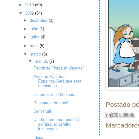
►
2010
(60)
▼
2009
(54)
►
dezembro
(3)
►
julho
(1)
►
junho
(4)
►
maio
(5)
▼
março
(8)
▼
mar. 31
(7)
Petrobras "força mudanças"
Alice no País dos
Espelhos.Será que esta
menina bu...
Entardecer no Moxuara
Pensando em você!
Postado p
Sem título
Um homem e um poste.A
Marcadore
sombra no asfalto
luminoso e...
Ideias