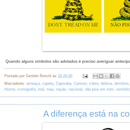
Quando alguns símbolos são adotados é preciso averiguar anteci
Postado por
Genildo Ronchi
às
18:26:00
Marcadores:
ameaça
,
capeta
,
Capixaba
,
Cartoon
,
cobra
,
defesa
,
demônio
Humor
,
iconografia
,
mal
,
mau
,
nação
,
nacional
,
não pise em mim
,
semióti
A diferença está na c