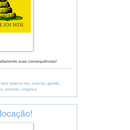
padamente suas consequências!
,
dont tread on me
,
exército
,
genildo
,
ca
,
serpente
,
vingança
olocação!