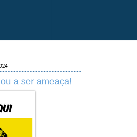
2024
sou a ser ameaça!