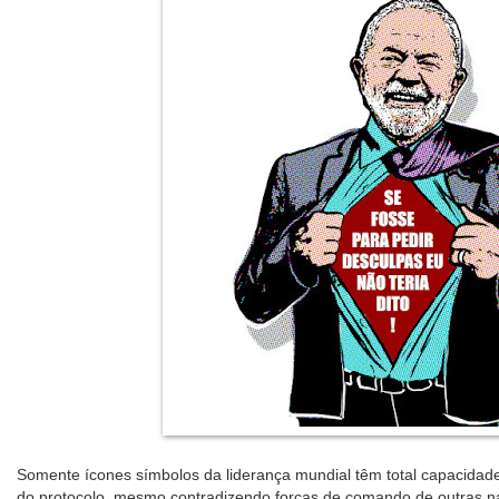
Somente ícones símbolos da liderança mundial têm total capacidade 
do protocolo, mesmo contradizendo forças de comando de outras n