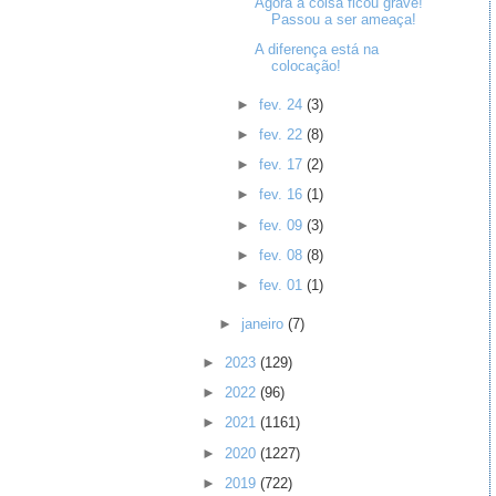
Agora a coisa ficou grave!
Passou a ser ameaça!
A diferença está na
colocação!
►
fev. 24
(3)
►
fev. 22
(8)
►
fev. 17
(2)
►
fev. 16
(1)
►
fev. 09
(3)
►
fev. 08
(8)
►
fev. 01
(1)
►
janeiro
(7)
►
2023
(129)
►
2022
(96)
►
2021
(1161)
►
2020
(1227)
►
2019
(722)