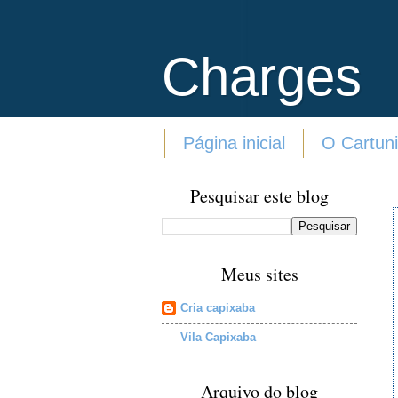
Charges
Página inicial
O Cartuni
Pesquisar este blog
Meus sites
Cria capixaba
Vila Capixaba
Arquivo do blog