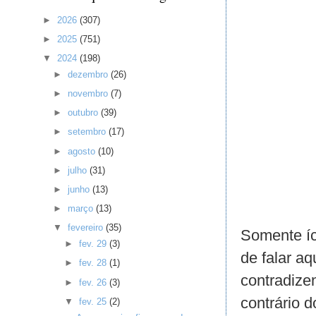
►
2026
(307)
►
2025
(751)
▼
2024
(198)
►
dezembro
(26)
►
novembro
(7)
►
outubro
(39)
►
setembro
(17)
►
agosto
(10)
►
julho
(31)
►
junho
(13)
►
março
(13)
▼
fevereiro
(35)
Somente íc
►
fev. 29
(3)
de falar aq
►
fev. 28
(1)
contradize
►
fev. 26
(3)
contrário d
▼
fev. 25
(2)