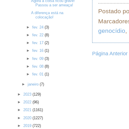
Agora a coisa ficou grave!
Passou a ser ameaça!
Postado p
A diferença está na
colocação!
Marcadore
►
fev. 24
(3)
genocídio
,
►
fev. 22
(8)
►
fev. 17
(2)
►
fev. 16
(1)
Página Anterior
►
fev. 09
(3)
►
fev. 08
(8)
►
fev. 01
(1)
►
janeiro
(7)
►
2023
(129)
►
2022
(96)
►
2021
(1161)
►
2020
(1227)
►
2019
(722)