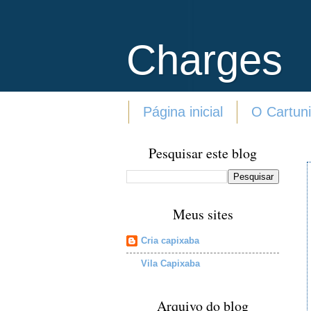
Charges
Página inicial
O Cartuni
Pesquisar este blog
Meus sites
Cria capixaba
Vila Capixaba
Arquivo do blog