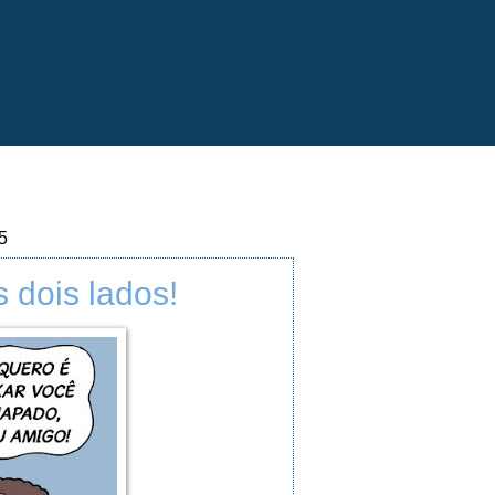
5
 dois lados!