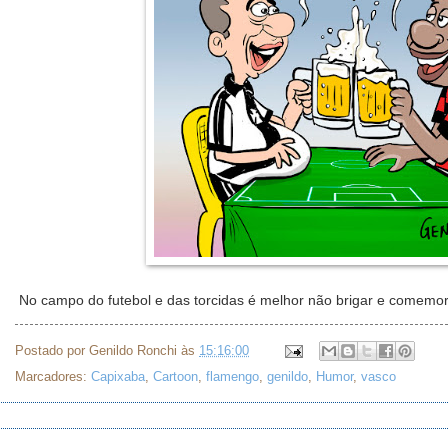
No campo do futebol e das torcidas é melhor não brigar e comemor
Postado por
Genildo Ronchi
às
15:16:00
Marcadores:
Capixaba
,
Cartoon
,
flamengo
,
genildo
,
Humor
,
vasco