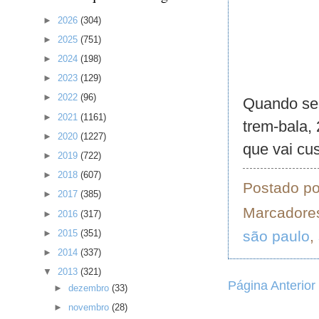
►
2026
(304)
►
2025
(751)
►
2024
(198)
►
2023
(129)
►
2022
(96)
Quando será
►
2021
(1161)
trem-bala,
►
2020
(1227)
que vai cu
►
2019
(722)
►
2018
(607)
Postado p
►
2017
(385)
Marcadore
►
2016
(317)
são paulo
,
►
2015
(351)
►
2014
(337)
▼
2013
(321)
Página Anterior
►
dezembro
(33)
►
novembro
(28)