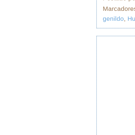
Marcadore
genildo
,
H