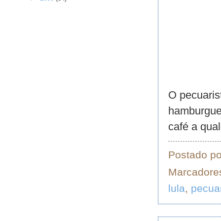
O pecuarist
hamburguer
café a qua
Postado p
Marcadore
lula
,
pecuar