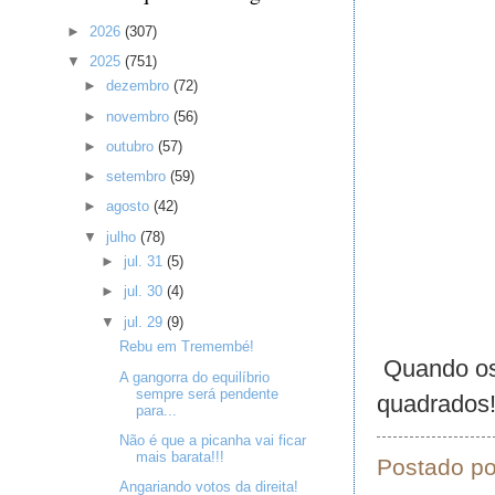
►
2026
(307)
▼
2025
(751)
►
dezembro
(72)
►
novembro
(56)
►
outubro
(57)
►
setembro
(59)
►
agosto
(42)
▼
julho
(78)
►
jul. 31
(5)
►
jul. 30
(4)
▼
jul. 29
(9)
Rebu em Tremembé!
Quando os 
A gangorra do equilíbrio
sempre será pendente
quadrados
para...
Não é que a picanha vai ficar
mais barata!!!
Postado p
Angariando votos da direita!