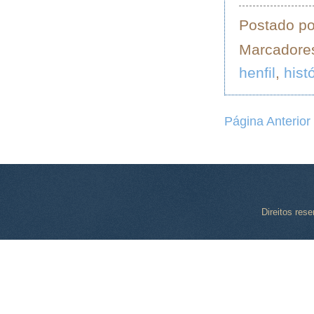
Postado p
Marcadore
henfil
,
hist
Página Anterior
Direitos res