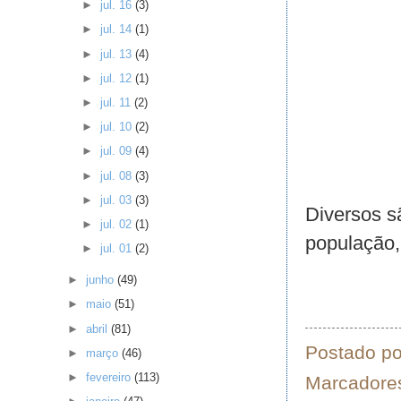
►
jul. 16
(3)
►
jul. 14
(1)
►
jul. 13
(4)
►
jul. 12
(1)
►
jul. 11
(2)
►
jul. 10
(2)
►
jul. 09
(4)
►
jul. 08
(3)
►
jul. 03
(3)
Diversos s
►
jul. 02
(1)
população, 
►
jul. 01
(2)
►
junho
(49)
►
maio
(51)
►
abril
(81)
Postado p
►
março
(46)
►
fevereiro
(113)
Marcadore