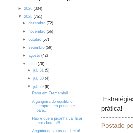
►
2026
(304)
▼
2025
(751)
►
dezembro
(72)
►
novembro
(56)
►
outubro
(57)
►
setembro
(59)
►
agosto
(42)
▼
julho
(78)
►
jul. 31
(5)
►
jul. 30
(4)
▼
jul. 29
(9)
Rebu em Tremembé!
Estratégia
A gangorra do equilíbrio
sempre será pendente
prática!
para...
Não é que a picanha vai ficar
mais barata!!!
Postado p
Angariando votos da direita!