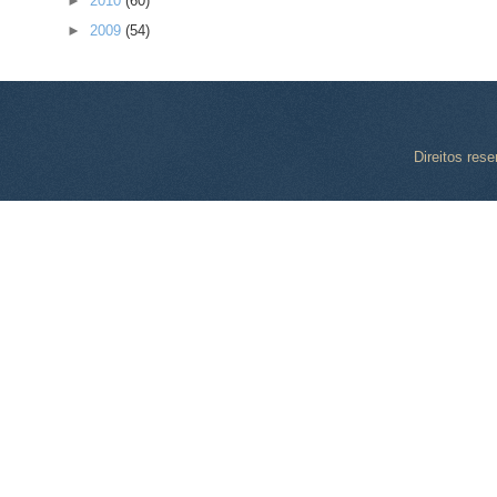
►
2010
(60)
►
2009
(54)
Direitos res