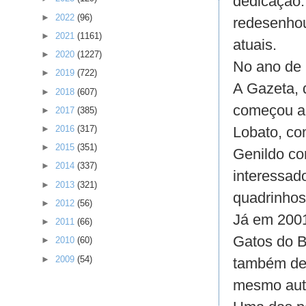
dedicação.
►
2022
(96)
redesenhou
►
2021
(1161)
atuais.
►
2020
(1227)
No ano de 1
►
2019
(722)
A Gazeta, 
►
2018
(607)
começou a 
►
2017
(385)
Lobato, co
►
2016
(317)
►
2015
(351)
Genildo com
►
2014
(337)
interessado
►
2013
(321)
quadrinhos
►
2012
(56)
Já em 2001,
►
2011
(66)
Gatos do B
►
2010
(60)
►
2009
(54)
também de 
mesmo aut