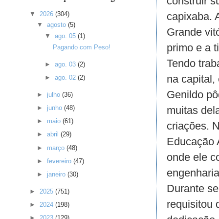
construir 
▼
2026
(304)
capixaba. 
▼
agosto
(5)
Grande vit
▼
ago. 05
(1)
primo e a t
Pagando com Peso!
Tendo traba
►
ago. 03
(2)
na capital
►
ago. 02
(2)
Genildo pô
►
julho
(36)
muitas del
►
junho
(48)
►
maio
(61)
criações. 
►
abril
(29)
Educação A
►
março
(48)
onde ele c
►
fevereiro
(47)
engenharia
►
janeiro
(30)
Durante se
►
2025
(751)
requisitou
►
2024
(198)
►
2023
(129)