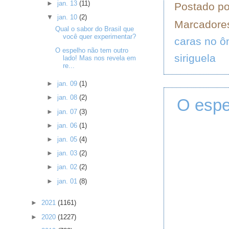
►
jan. 13
(11)
Postado p
▼
jan. 10
(2)
Marcadore
Qual o sabor do Brasil que
você quer experimentar?
caras no ô
O espelho não tem outro
siriguela
lado! Mas nos revela em
re...
►
jan. 09
(1)
►
jan. 08
(2)
O espe
►
jan. 07
(3)
►
jan. 06
(1)
►
jan. 05
(4)
►
jan. 03
(2)
►
jan. 02
(2)
►
jan. 01
(8)
►
2021
(1161)
►
2020
(1227)