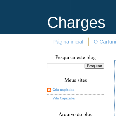
Charges
Página inicial
O Cartuni
Pesquisar este blog
Meus sites
Cria capixaba
Vila Capixaba
Arquivo do blog