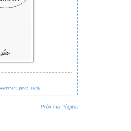
peachment
,
pmdb
,
saida
Próxima Página