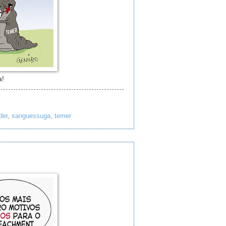
a!
der
,
sanguessuga
,
temer