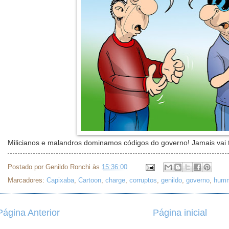
Milicianos e malandros dominamos códigos do governo! Jamais vai t
Postado por
Genildo Ronchi
às
15:36:00
Marcadores:
Capixaba
,
Cartoon
,
charge
,
corruptos
,
genildo
,
governo
,
hum
Página Anterior
Página inicial