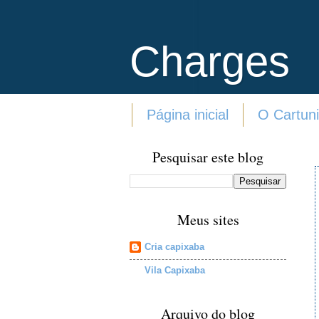
Charges
Página inicial
O Cartuni
Pesquisar este blog
Meus sites
Cria capixaba
Vila Capixaba
Arquivo do blog