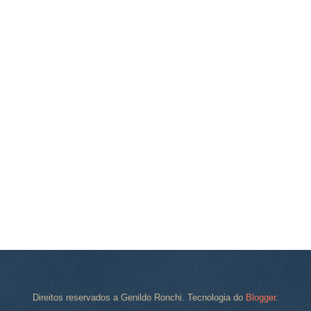
Direitos reservados a Genildo Ronchi. Tecnologia do
Blogger
.