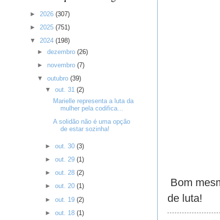
►
2026
(307)
►
2025
(751)
▼
2024
(198)
►
dezembro
(26)
►
novembro
(7)
▼
outubro
(39)
▼
out. 31
(2)
Marielle representa a luta da
mulher pela codifica...
A solidão não é uma opção
de estar sozinha!
►
out. 30
(3)
►
out. 29
(1)
►
out. 28
(2)
Bom mesmo 
►
out. 20
(1)
de luta!
►
out. 19
(2)
►
out. 18
(1)