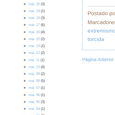
►
mai. 20
(3)
►
mai. 19
(1)
Postado p
►
mai. 18
(3)
Marcadore
►
mai. 17
(6)
extremism
►
mai. 16
(4)
torcida
►
mai. 15
(2)
►
mai. 14
(1)
►
mai. 12
(2)
Página Anterior
►
mai. 11
(1)
►
mai. 10
(4)
►
mai. 09
(2)
►
mai. 08
(5)
►
mai. 07
(1)
►
mai. 06
(1)
►
mai. 05
(3)
►
mai. 04
(1)