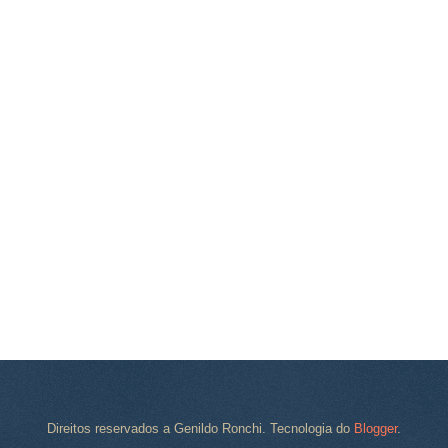
Direitos reservados a Genildo Ronchi. Tecnologia do
Blogger
.