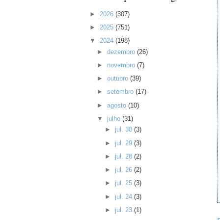
►
2026
(307)
►
2025
(751)
▼
2024
(198)
►
dezembro
(26)
►
novembro
(7)
►
outubro
(39)
►
setembro
(17)
►
agosto
(10)
▼
julho
(31)
►
jul. 30
(3)
►
jul. 29
(3)
►
jul. 28
(2)
►
jul. 26
(2)
►
jul. 25
(3)
►
jul. 24
(3)
►
jul. 23
(1)