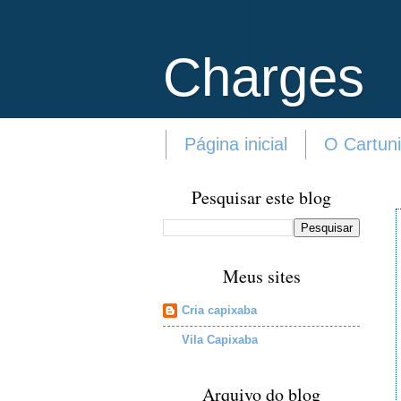
Charges
Página inicial
O Cartuni
Pesquisar este blog
Meus sites
Cria capixaba
Vila Capixaba
Arquivo do blog