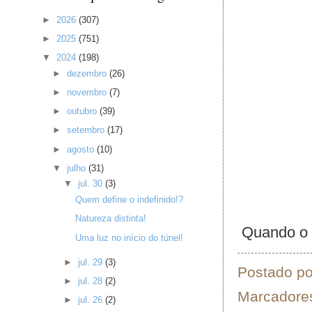
►
2026
(307)
►
2025
(751)
▼
2024
(198)
►
dezembro
(26)
►
novembro
(7)
►
outubro
(39)
►
setembro
(17)
►
agosto
(10)
▼
julho
(31)
▼
jul. 30
(3)
Quem define o indefinido!?
Natureza distinta!
Quando o m
Uma luz no início do túnel!
►
jul. 29
(3)
Postado p
►
jul. 28
(2)
Marcadore
►
jul. 26
(2)