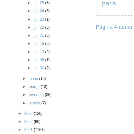
paris
►
jul. 25
(3)
►
jul. 24
(3)
►
jul. 23
(1)
Página Anterior
►
jul. 22
(3)
►
jul. 21
(3)
►
jul. 16
(3)
►
jul. 13
(2)
►
jul. 08
(1)
►
jul. 06
(2)
►
junho
(13)
►
março
(13)
►
fevereiro
(35)
►
janeiro
(7)
►
2023
(129)
►
2022
(96)
►
2021
(1161)