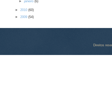
►
janeiro
(6)
►
2010
(60)
►
2009
(54)
Direitos res