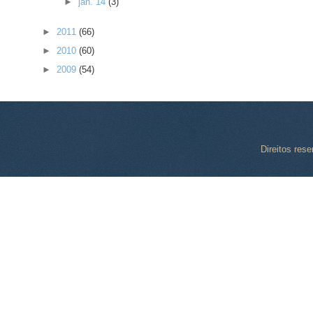
►
jan. 14
(3)
►
2011
(66)
►
2010
(60)
►
2009
(54)
Direitos res