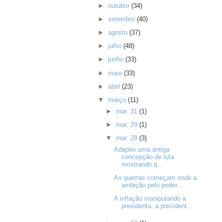
►
outubro
(34)
►
setembro
(40)
►
agosto
(37)
►
julho
(48)
►
junho
(33)
►
maio
(33)
►
abril
(23)
▼
março
(11)
►
mar. 31
(1)
►
mar. 29
(1)
▼
mar. 28
(3)
Adaptei uma antiga
concepção de luta
mostrando q...
As guerras começam onde a
ambição pelo poder...
A inflação manipulando a
presidenta, a president...