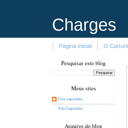
Charges
Página inicial
O Cartuni
Pesquisar este blog
Meus sites
Cria capixaba
Vila Capixaba
Arquivo do blog