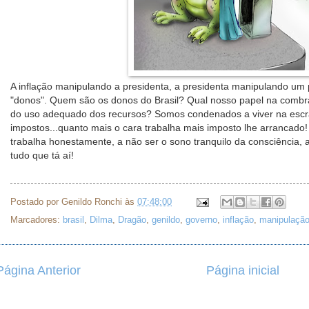
A inflação manipulando a presidenta, a presidenta manipulando um 
"donos". Quem são os donos do Brasil? Qual nosso papel na comb
do uso adequado dos recursos? Somos condenados a viver na escra
impostos...quanto mais o cara trabalha mais imposto lhe arrancad
trabalha honestamente, a não ser o sono tranquilo da consciência, 
tudo que tá aí!
Postado por
Genildo Ronchi
às
07:48:00
Marcadores:
brasil
,
Dilma
,
Dragão
,
genildo
,
governo
,
inflação
,
manipulaçã
Página Anterior
Página inicial