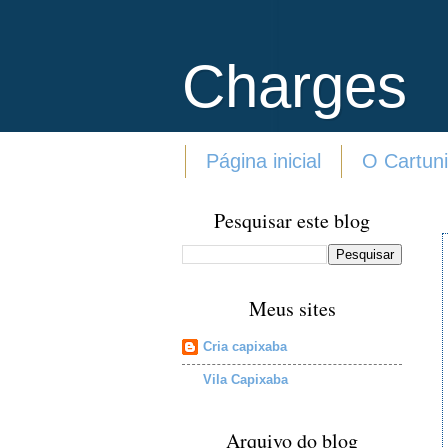
Charges
Página inicial
O Cartuni
Pesquisar este blog
Meus sites
Cria capixaba
Vila Capixaba
Arquivo do blog