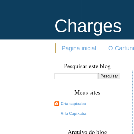
Charges
Página inicial
O Cartuni
Pesquisar este blog
Meus sites
Cria capixaba
Vila Capixaba
Arquivo do blog