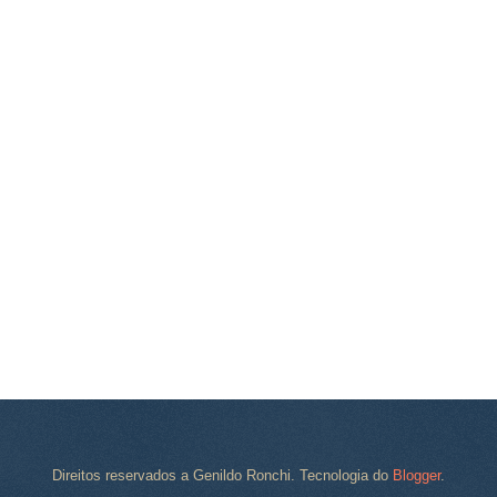
Direitos reservados a Genildo Ronchi. Tecnologia do
Blogger
.