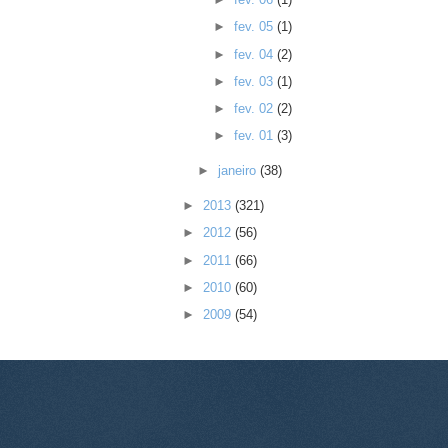
►
fev. 05
(1)
►
fev. 04
(2)
►
fev. 03
(1)
►
fev. 02
(2)
►
fev. 01
(3)
►
janeiro
(38)
►
2013
(321)
►
2012
(56)
►
2011
(66)
►
2010
(60)
►
2009
(54)