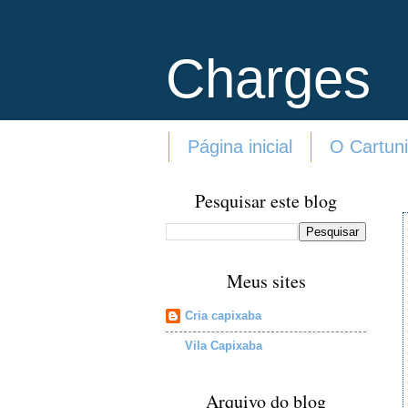
Charges
Página inicial
O Cartuni
Pesquisar este blog
Meus sites
Cria capixaba
Vila Capixaba
Arquivo do blog