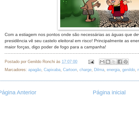
Com a estiagem nos pontos onde são necessárias as águas que dev
presidência vê seu castelo eleitoral em risco! Principalmente as ene
maior forças, digo poder de fogo para a campanha!
Postado por
Genildo Ronchi
às
17:07:00
Marcadores:
apagão
,
Capixaba
,
Cartoon
,
charge
,
Dilma
,
energia
,
genildo
,
Página Anterior
Página inicial