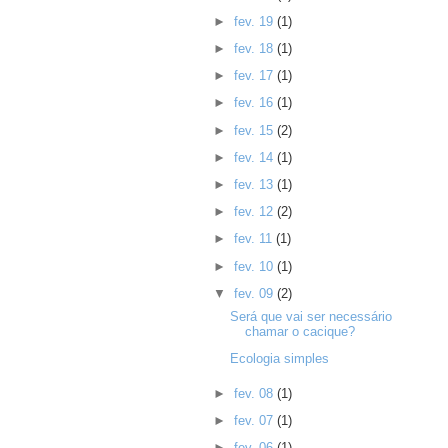
►
fev. 19
(1)
►
fev. 18
(1)
►
fev. 17
(1)
►
fev. 16
(1)
►
fev. 15
(2)
►
fev. 14
(1)
►
fev. 13
(1)
►
fev. 12
(2)
►
fev. 11
(1)
►
fev. 10
(1)
▼
fev. 09
(2)
Será que vai ser necessário
chamar o cacique?
Ecologia simples
►
fev. 08
(1)
►
fev. 07
(1)
►
fev. 06
(1)