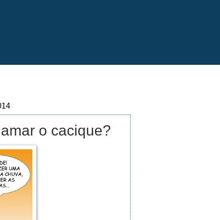
014
hamar o cacique?