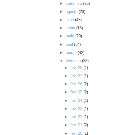
►
setembro
(26)
►
agosto
(23)
►
julho
(45)
►
junho
(16)
►
maio
(29)
►
abril
(34)
►
março
(42)
▼
fevereiro
(38)
►
fev. 28
(1)
►
fev. 27
(1)
►
fev. 26
(2)
►
fev. 25
(2)
►
fev. 24
(1)
►
fev. 23
(1)
►
fev. 22
(1)
►
fev. 21
(2)
►
fev. 20
(1)