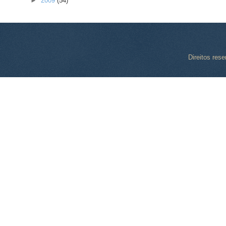
►
2009
(54)
Direitos res